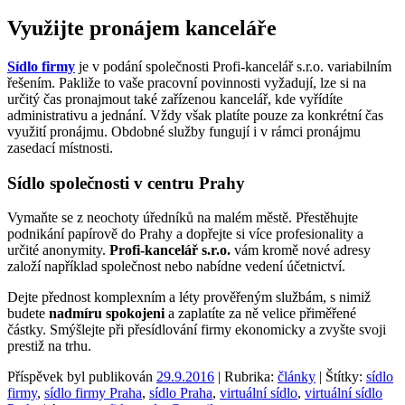
Využijte pronájem kanceláře
Sídlo firmy
je v podání společnosti Profi-kancelář s.r.o. variabilním
řešením. Pakliže to vaše pracovní povinnosti vyžadují, lze si na
určitý čas pronajmout také zařízenou kancelář, kde vyřídíte
administrativu a jednání. Vždy však platíte pouze za konkrétní čas
využití pronájmu. Obdobné služby fungují i v rámci pronájmu
zasedací místnosti.
Sídlo společnosti v centru Prahy
Vymaňte se z neochoty úředníků na malém městě. Přestěhujte
podnikání papírově do Prahy a dopřejte si více profesionality a
určité anonymity.
Profi-kancelář s.r.o.
vám kromě nové adresy
založí například společnost nebo nabídne vedení účetnictví.
Dejte přednost komplexním a léty prověřeným službám, s nimiž
budete
nadmíru spokojeni
a zaplatíte za ně velice přiměřené
částky. Smýšlejte při přesídlování firmy ekonomicky a zvyšte svoji
prestiž na trhu.
Příspěvek byl publikován
29.9.2016
| Rubrika:
články
| Štítky:
sídlo
firmy
,
sídlo firmy Praha
,
sídlo Praha
,
virtuální sídlo
,
virtuální sídlo