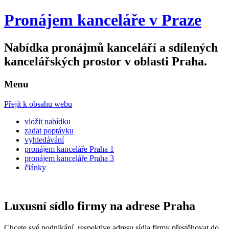
Pronájem kanceláře v Praze
Nabídka pronájmů kanceláří a sdílených
kancelářských prostor v oblasti Praha.
Menu
Přejít k obsahu webu
vložit nabídku
zadat poptávku
vyhledávání
pronájem kanceláře Praha 1
pronájem kanceláře Praha 3
články
Luxusní sídlo firmy na adrese Praha
Chcete své podnikání, respektive adresu sídla firmy přestěhovat do