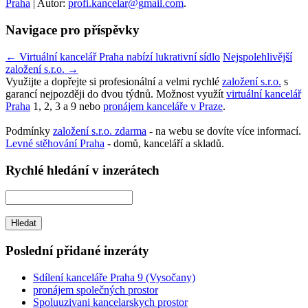
Praha
| Autor:
profi.kancelar@gmail.com
.
Navigace pro příspěvky
←
Virtuální kancelář Praha nabízí lukrativní sídlo
Nejspolehlivější
založení s.r.o.
→
Využijte a dopřejte si profesionální a velmi rychlé
založení s.r.o.
s
garancí nejpozději do dvou týdnů. Možnost využít
virtuální kancelář
Praha
1, 2, 3 a 9 nebo
pronájem kanceláře v Praze
.
Podmínky
založení s.r.o. zdarma
- na webu se dovíte více informací.
Levné stěhování Praha
- domů, kanceláří a skladů.
Rychlé hledání v inzerátech
Poslední přidané inzeráty
Sdílení kanceláře Praha 9 (Vysočany)
pronájem společných prostor
Spoluuzivani kancelarskych prostor