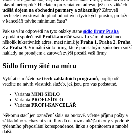
hlavní metropole? Hledáte reprezentativní adresu, jež na vizitkách
udělá dojem na obchodní partnery a zákazníky
? Zároveň
nechcete investovat do plnohodnotných fyzických prostor, protože
v kanceláři trávíte minimum času?
Pak se vám odpovědí na tyto otázky stane
sídlo firmy Praha
v podání společnosti
Profi-kancelář s.r.o.
Ta vám přináší hned
několik lukrativních adres, mezi nimiž je
Praha 1, Praha 2, Praha
3 a Praha 9
. Virtuální sídlo firmy, které podstatným způsobem sníží
náklady na pronájem a zároveň zvýší prestiž vaší firmy.
Sídlo firmy šité na míru
Vybírat si můžete
ze třech základních programů
, popřípadě
vsadíte na návrh vlastních služeb, jež jsou pro vás podstatné.
Varianta
MINI-SÍDLO
Varianta
PROFI-SÍDLO
Varianta
PROFI-KANCELÁŘ
Někomu stačí jen označení sídla na budově, včetně příjmu pošty a
základního zacházení s ní. Jiný dá na rozmanitější úkony v podobě
týdenního přeposílání korespondence, linku s operátorem a mnohé
další.